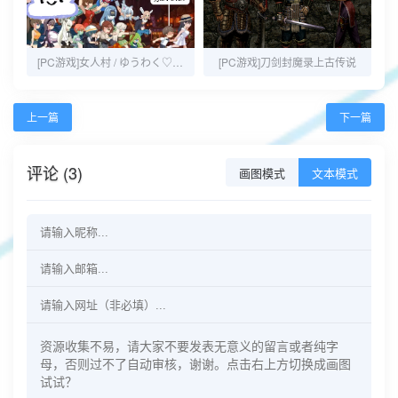
[PC游戏]女人村 / ゆうわく♡ドスケベ村
[PC游戏]刀剑封魔录上古传说
上一篇
下一篇
评论 (3)
画图模式
文本模式