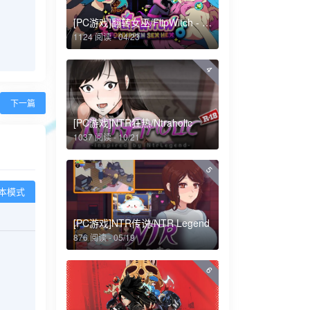
[PC游戏]翻转女巫/FlipWitch - Forbidden Sex Hex
1124 阅读 - 04/23
4
下一篇
[PC游戏]NTR狂热/Ntraholic
1037 阅读 - 10/21
5
本模式
[PC游戏]NTR传说/NTR Legend
876 阅读 - 05/19
6