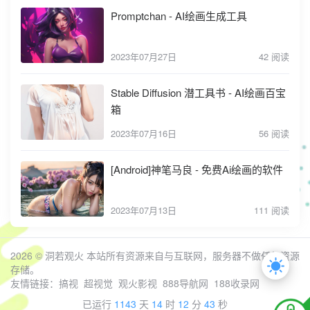
Promptchan - AI绘画生成工具
2023年07月27日
42 阅读
Stable Diffusion 潜工具书 - AI绘画百宝
箱
2023年07月16日
56 阅读
[Android]神笔马良 - 免费Ai绘画的软件
2023年07月13日
111 阅读
2026 ©
洞若观火
本站所有资源来自与互联网，服务器不做任何资源
存储。
友情链接：
搞视
超视觉
观火影视
888导航网
188收录网
已运行
1143
天
14
时
12
分
43
秒