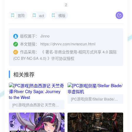
2
冒险
act
横版
版权属于：
Jinno
本文链接：
https://drvvv.com/nvrencun.html
作品采用：
《
署名-非商业性使用-相同方式共享 4.0 国际
(CC BY-NC-SA 4.0)
》许可协议授权
相关推荐
[PC游戏]剑星/Stellar Blade/非虚拟机
[PC游戏]热血西游记 天竺奇谭/River City Saga: Journey to the West