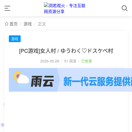
首页
/
游戏
/
正文
游戏
[PC游戏]女人村 / ゆうわく♡ドスケベ村
2026-05-26
/
51 阅读
/
已收录