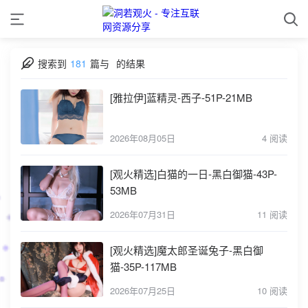
搜索到
181
篇与
的结果
[雅拉伊]蓝精灵-西子-51P-21MB
2026年08月05日
4 阅读
[观火精选]白猫的一日-黑白御猫-43P-
53MB
2026年07月31日
11 阅读
[观火精选]魔太郎圣诞兔子-黑白御
猫-35P-117MB
2026年07月25日
10 阅读