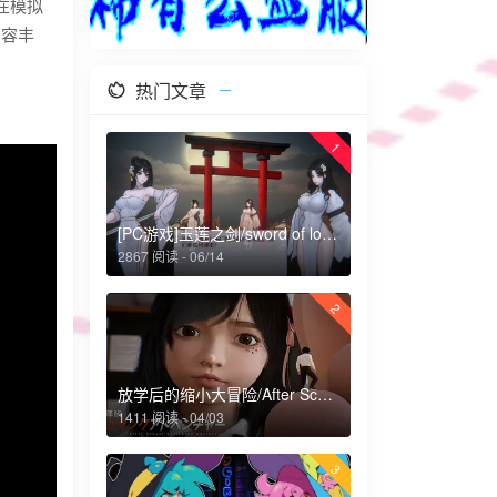
在模拟
内容丰
热门文章
1
[PC游戏]玉莲之剑/sword of lotus
2867 阅读 - 06/14
2
放学后的缩小大冒险/After School Shrinking Adventure
1411 阅读 - 04/03
3