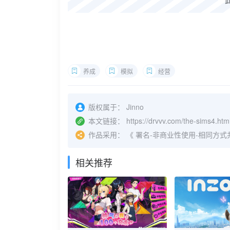
养成
模拟
经营
版权属于：
Jinno
本文链接：
https://drvvv.com/the-sims4.htm
作品采用：
《
署名-非商业性使用-相同方式共享 4.
相关推荐