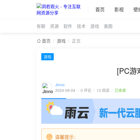
首页
影视
壁
有聊
资源
软件
技术
游戏
美图
首页
/
游戏
/
正文
游戏
[PC游
Jinno
2024-09-04
/
0 评论
/
13 阅读
/
已收录
温馨提示：