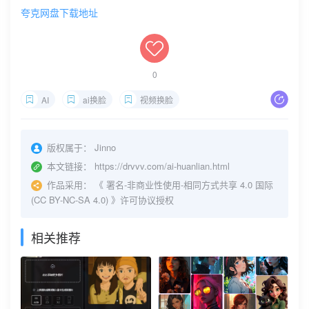
夸克
网盘下载地址
0
AI
ai换脸
视频换脸
版权属于：
Jinno
本文链接：
https://drvvv.com/ai-huanlian.html
作品采用：
《
署名-非商业性使用-相同方式共享 4.0 国际
(CC BY-NC-SA 4.0)
》许可协议授权
相关推荐