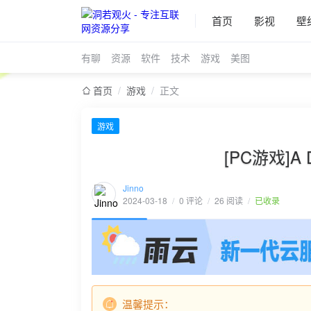
首页
影视
壁
有聊
资源
软件
技术
游戏
美图
首页
/
游戏
/
正文
游戏
[PC游戏]A Di
Jinno
2024-03-18
/
0 评论
/
26 阅读
/
已收录
温馨提示：