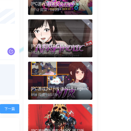
[PC游戏]翻转女巫/FlipWitch - Forbidden Sex Hex
1112 阅读 - 04/23
4
[PC游戏]NTR狂热/Ntraholic
1031 阅读 - 10/21
5
[PC游戏]NTR传说/NTR Legend
869 阅读 - 05/19
6
下一篇
[PC游戏]PURE ONYX 学习版