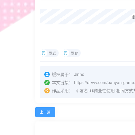
攀岩
攀爬
版权属于：
Jinno
本文链接：
https://drvvv.com/panyan-game
作品采用：
《
署名-非商业性使用-相同方式共享 4.
上一篇