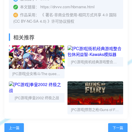
本文链接：
https://drvvv.com/hbmame.html
作品采用：
《
署名-非商业性使用-相同方式共享 4.0 国际
(CC BY-NC-SA 4.0)
》许可协议授权
相关推荐
[PC游戏]街机经典游戏整合包休闲益智-Kawaks模拟器
[PC游戏]全女格斗/The queen of fighters
[PC游戏]拳皇2002 终极之战
[PC游戏]愤怒之枪/Guns of Fury
上一篇
下一篇