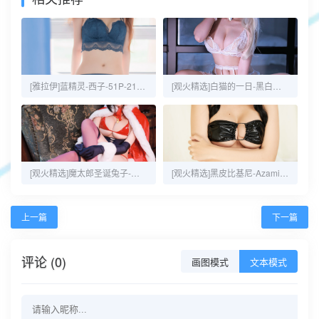
[雅拉伊]蓝精灵-西子-51P-21MB
[观火精选]白猫的一日-黑白御猫-43P-53MB
[观火精选]魔太郎圣诞兔子-黑白御猫-35P-117MB
[观火精选]黑皮比基尼-Azami-20P-32MB
上一篇
下一篇
评论 (0)
画图模式
文本模式