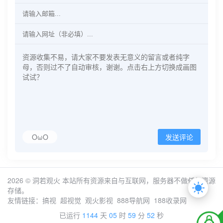
OωO
发送评论
2026 ©
洞若观火
本站所有资源来自与互联网，服务器不做任何资源
存储。
友情链接：
搞视
超视觉
观火影视
888导航网
188收录网
已运行
1144
天
05
时
59
分
52
秒