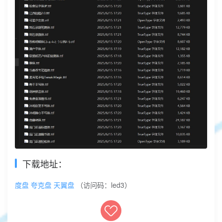
下载地址：
度盘
夸克盘
天翼盘
（访问码：led3）