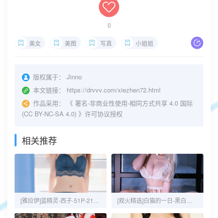
0
美女
美图
写真
小姐姐
版权属于：
Jinno
本文链接：
https://drvvv.com/xiezhen72.html
作品采用：
《
署名-非商业性使用-相同方式共享 4.0 国际
(CC BY-NC-SA 4.0)
》许可协议授权
相关推荐
[雅拉伊]蓝精灵-西子-51P-21MB
[观火精选]白猫的一日-黑白御猫-43P-53MB