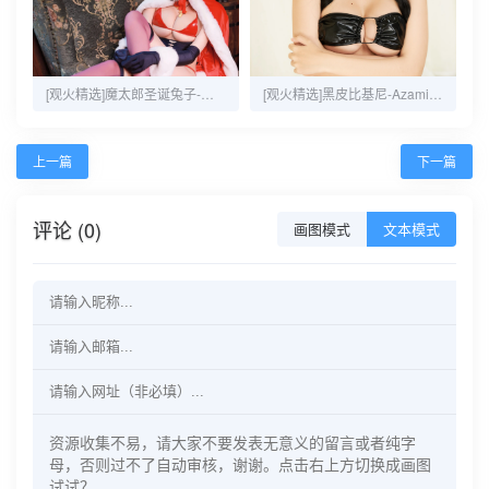
[观火精选]魔太郎圣诞兔子-黑白御猫-35P-117MB
[观火精选]黑皮比基尼-Azami-20P-32MB
上一篇
下一篇
评论 (0)
画图模式
文本模式