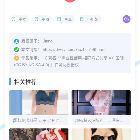
1
美女
美图
写真
小姐姐
版权属于：
Jinno
本文链接：
https://drvvv.com/xiezhen149.html
作品采用：
《
署名-非商业性使用-相同方式共享 4.0 国际
(CC BY-NC-SA 4.0)
》许可协议授权
相关推荐
[雅拉伊]蓝精灵-西子-51P-21MB
[观火精选]白猫的一日-黑白御猫-43P-53MB