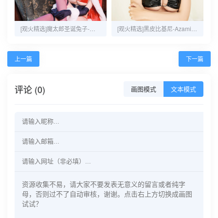
[观火精选]魔太郎圣诞兔子-黑白御猫-35P-117MB
[观火精选]黑皮比基尼-Azami-20P-32MB
上一篇
下一篇
评论 (0)
画图模式
文本模式