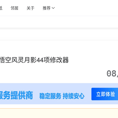
纸
邻居
关于
推荐
悟空风灵月影44项修改器
08