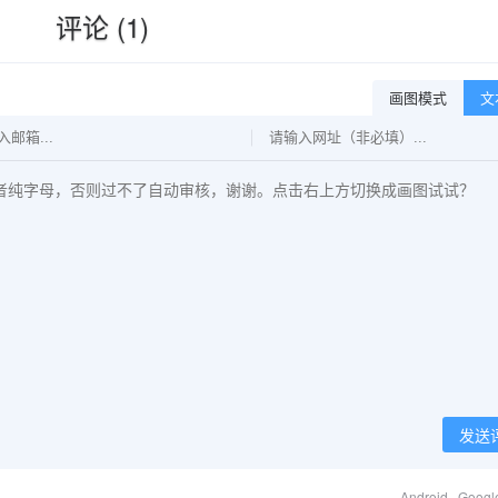
评论 (1)
画图模式
文
发送
Android · Goog