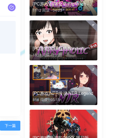
[PC游戏]翻转女巫/FlipWitch - Forbidden Sex Hex
1112 阅读 - 04/23
4
[PC游戏]NTR狂热/Ntraholic
1031 阅读 - 10/21
5
[PC游戏]NTR传说/NTR Legend
868 阅读 - 05/19
6
下一篇
[PC游戏]PURE ONYX 学习版