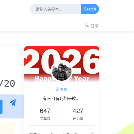
Search
登录
/20
Jinno
有米自有巧妇来吹。
647
427
文章数
评论量