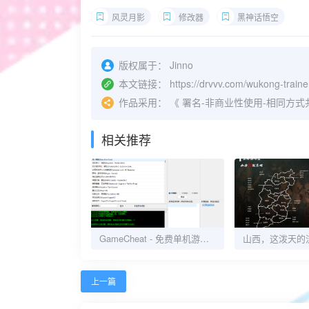
风灵月影
修改器
黑神话悟空
版权属于：
Jinno
本文链接：
https://drvvv.com/wukong-traine
作品采用：
《
署名-非商业性使用-相同方式共享 4.
相关推荐
GameCheat - 免费单机游戏修改器
上一篇