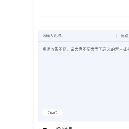
OωO
镜中水月