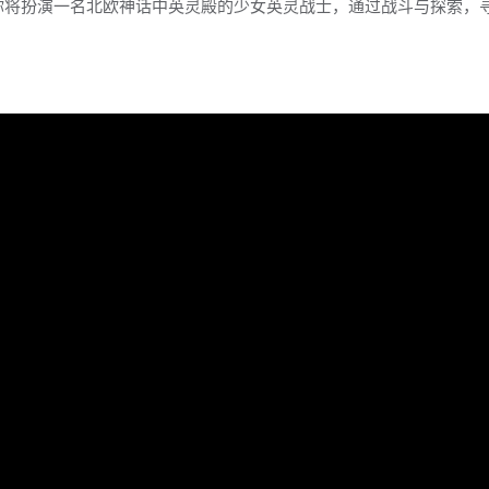
游戏，你将扮演一名北欧神话中英灵殿的少女英灵战士，通过战斗与探索，