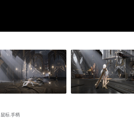
盘.鼠标.手柄