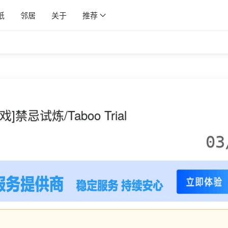
纸
邻居
关于
推荐
戏]禁忌试炼/Taboo Trial
03