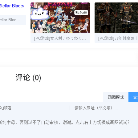
[PC游戏]剑星/Stellar Blade/非虚拟机
[PC游戏]女人村 / ゆうわく♡ドスケベ村
评论 (0)
画图模式
文