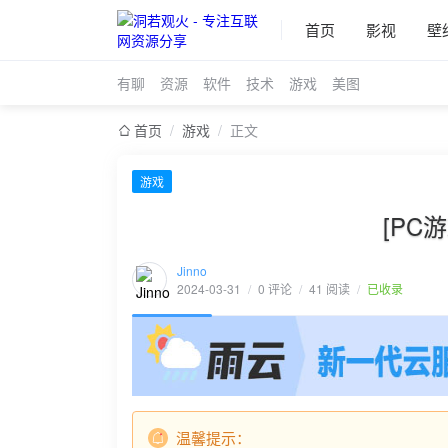
首页
影视
壁
有聊
资源
软件
技术
游戏
美图
首页
/
游戏
/
正文
游戏
[PC游
Jinno
2024-03-31
/
0 评论
/
41 阅读
/
已收录
温馨提示：