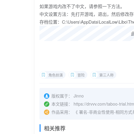
如果游戏内改不了中文，请参照一下方法。
中文设置方法：先打开游戏，退出，然后修改存档位置里的set
存档位置：C:\Users\AppData\LocalLow\Libo\TheT
角色扮演
冒险
第三人称
版权属于：
Jinno
本文链接：
https://drvvv.com/taboo-trial.htm
作品采用：
《
署名-非商业性使用-相同方式共享 4.
相关推荐