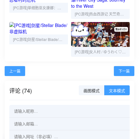
[PC游戏]单细胞巫女康娜：忍者村的危机
[PC游戏]热血西游记 天竺奇谭/River City Saga: Journey to the West
[PC游戏]剑星/Stellar Blade/非虚拟机
[PC游戏]女人村 / ゆうわく♡ドスケベ村
上一篇
下一篇
评论 (74)
画图模式
文本模式