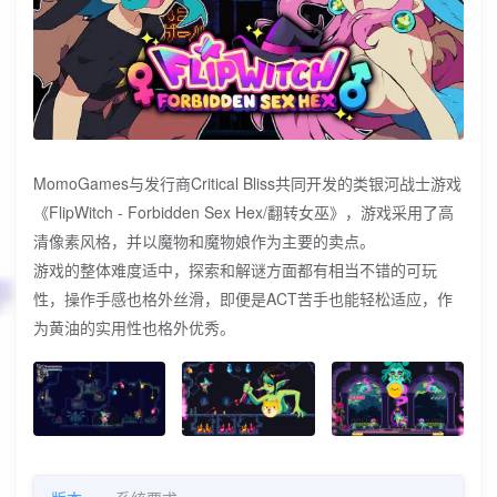
MomoGames与发行商Critical Bliss共同开发的类银河战士游戏
《FlipWitch - Forbidden Sex Hex/翻转女巫》，游戏采用了高
清像素风格，并以魔物和魔物娘作为主要的卖点。
游戏的整体难度适中，探索和解谜方面都有相当不错的可玩
性，操作手感也格外丝滑，即便是ACT苦手也能轻松适应，作
为黄油的实用性也格外优秀。