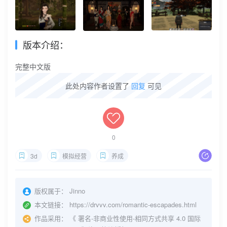
版本介绍：
完整中文版
此处内容作者设置了
回复
可见
0
3d
模拟经营
养成
版权属于：
Jinno
本文链接：
https://drvvv.com/romantic-escapades.html
作品采用：
《
署名-非商业性使用-相同方式共享 4.0 国际