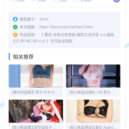
版权属于：
Jinno
本文链接：
https://drvvv.com/xiezhen7.html
作品采用：
《
署名-非商业性使用-相同方式共享 4.0 国际
(CC BY-NC-SA 4.0)
》许可协议授权
相关推荐
[雅拉伊]蓝精灵-西子-51P-21MB
[观火精选]白猫的一日-黑白御猫-43P-53MB
[观火精选]魔太郎圣诞兔子-黑白御猫-35P-117MB
[观火精选]黑皮比基尼-Azami-20P-32MB