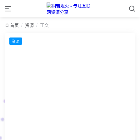
首页
/
资源
/
正文
资源