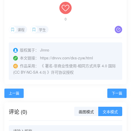
0
课程
学生
版权属于：
Jinno
本文链接：
https://drvvv.com/dxs-zyw.html
作品采用：
《
署名-非商业性使用-相同方式共享 4.0 国际
(CC BY-NC-SA 4.0)
》许可协议授权
上一篇
下一篇
评论 (0)
画图模式
文本模式