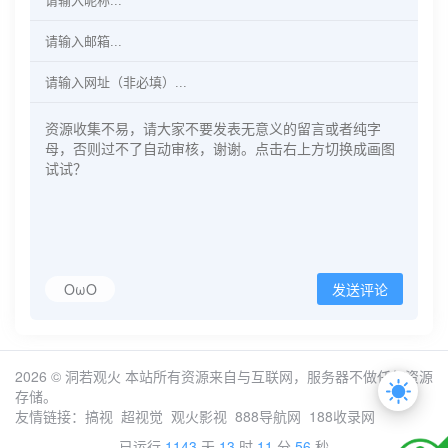
OωO
发送评论
2026 ©
洞若观火
本站所有资源来自与互联网，服务器不做任何资源
存储。
友情链接：
搞视
超视觉
观火影视
888导航网
188收录网
已运行
1143
天
13
时
11
分
56
秒