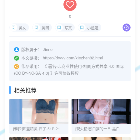
0
美女
美图
写真
小姐姐
版权属于：
Jinno
本文链接：
https://drvvv.com/xiezhen82.html
作品采用：
《
署名-非商业性使用-相同方式共享 4.0 国际
(CC BY-NC-SA 4.0)
》许可协议授权
相关推荐
[雅拉伊]蓝精灵-西子-51P-21MB
[观火精选]白猫的一日-黑白御猫-43P-53MB