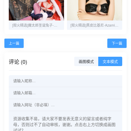
[观火精选]魔太郎圣诞兔子-黑白御猫-35P-117MB
[观火精选]黑皮比基尼-Azami-20P-32MB
上一篇
下一篇
评论 (0)
画图模式
文本模式