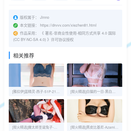
版权属于：
Jinno
本文链接：
https://drvvv.com/xiezhen81.html
作品采用：
《
署名-非商业性使用-相同方式共享 4.0 国际
(CC BY-NC-SA 4.0)
》许可协议授权
相关推荐
[雅拉伊]蓝精灵-西子-51P-21MB
[观火精选]白猫的一日-黑白御猫-43P-53MB
[观火精选]魔太郎圣诞兔子-黑白御猫-35P-117MB
[观火精选]黑皮比基尼-Azami-20P-32MB