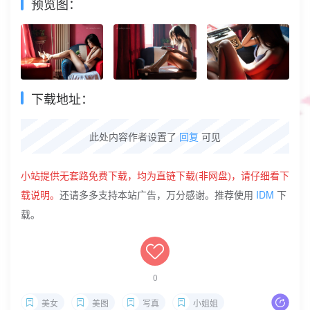
预览图：
下载地址：
此处内容作者设置了
回复
可见
小站提供无套路免费下载，
均为直链下载(非网盘)
，请仔细看下
IDM
载说明。
还请多多支持本站广告，万分感谢。推荐使用
下
载。
0
美女
美图
写真
小姐姐