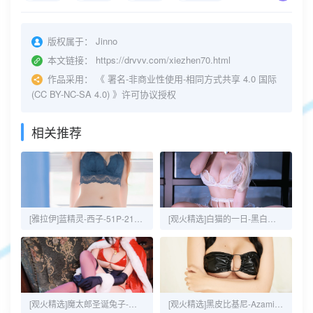
版权属于：
Jinno
本文链接：
https://drvvv.com/xiezhen70.html
作品采用：
《
署名-非商业性使用-相同方式共享 4.0 国际
(CC BY-NC-SA 4.0)
》许可协议授权
相关推荐
[雅拉伊]蓝精灵-西子-51P-21MB
[观火精选]白猫的一日-黑白御猫-43P-53MB
[观火精选]魔太郎圣诞兔子-黑白御猫-35P-117MB
[观火精选]黑皮比基尼-Azami-20P-32MB