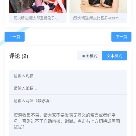
[观火精选]魔太郎圣诞兔子-黑白御猫-35P-117MB
[观火精选]黑皮比基尼-Azami-20P-32MB
上一篇
下一篇
评论 (2)
画图模式
文本模式