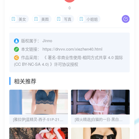
0
美女
美图
写真
小姐姐
版权属于：
Jinno
本文链接：
https://drvvv.com/xiezhen40.html
作品采用：
《
署名-非商业性使用-相同方式共享 4.0 国际
(CC BY-NC-SA 4.0)
》许可协议授权
相关推荐
[雅拉伊]蓝精灵-西子-51P-21MB
[观火精选]白猫的一日-黑白御猫-43P-53MB