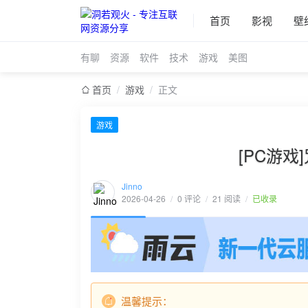
首页
影视
壁
有聊
资源
软件
技术
游戏
美图
首页
/
游戏
/
正文
游戏
[PC游戏]咒
Jinno
2026-04-26
/
0 评论
/
21 阅读
/
已收录
温馨提示：