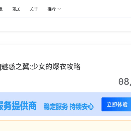
纸
邻居
关于
推荐
戏]魅惑之翼:少女的爆衣攻略
08