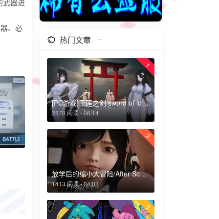
的武器进
武器、必
热门文章
1
[PC游戏]玉莲之剑/sword of lotus
2870 阅读 - 06/14
2
放学后的缩小大冒险/After School Shrinking Adventure
1413 阅读 - 04/03
3