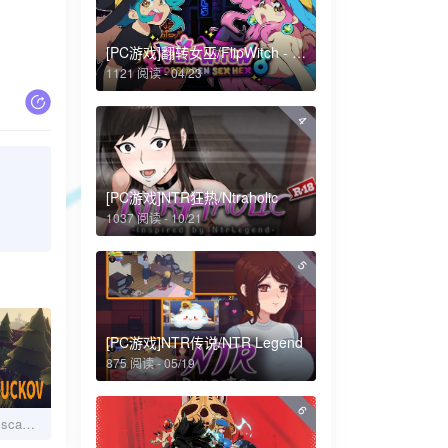
[PC游戏]翻转女巫/FlipWitch - Forbidden Sex Hex
1121 阅读 - 04/23
4
[PC游戏]NTR狂热/Ntraholic
1037 阅读 - 10/21
5
[PC游戏]NTR传说/NTR Legend
875 阅读 - 05/19
6
[PC游戏]逃离鸭科夫/Escape from Duckov