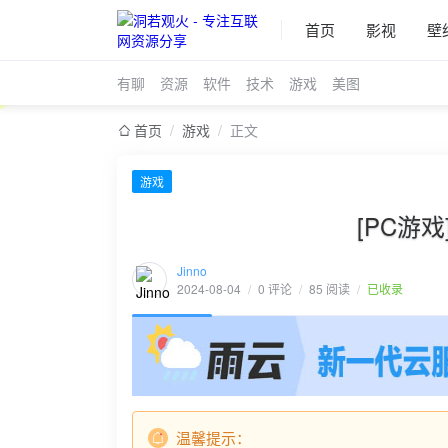
首页
影视
壁
有聊
资源
软件
技术
游戏
美图
首页
/
游戏
/
正文
游戏
[PC游
Jinno
2024-08-04
/
0 评论
/
85 阅读
/
已收录
温馨提示：