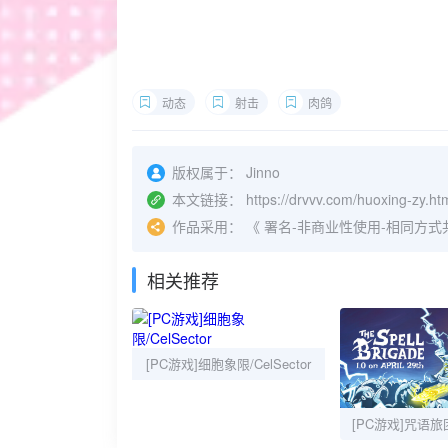
动态
射击
肉鸽
版权属于：
Jinno
本文链接：
https://drvvv.com/huoxing-zy.ht
作品采用：
《
署名-非商业性使用-相同方式共享 4.
相关推荐
[PC游戏]细胞象限/CelSector