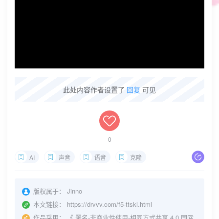
此处内容作者设置了
回复
可见
0
AI
声音
语音
克隆
版权属于：
Jinno
本文链接：
https://drvvv.com/f5-ttskl.html
作品采用：
《
署名-非商业性使用-相同方式共享 4.0 国际