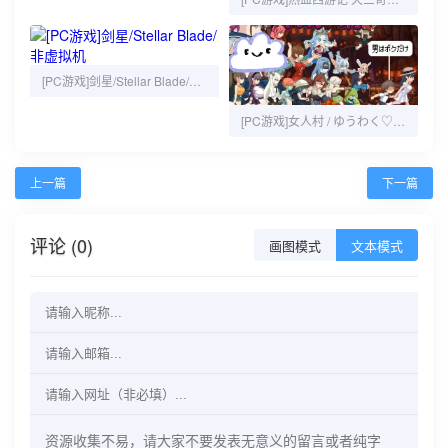
[PC游戏]剑星/Stellar Blade/非虚拟机
[PC游戏]女人村 / ゆうわく♡ドスケベ村
上一篇
下一篇
评论 (0)
画图模式
文本模式