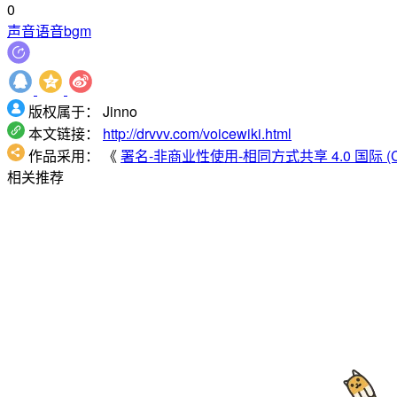
0
声音
语音
bgm
版权属于：
Jinno
本文链接：
http://drvvv.com/voicewiki.html
作品采用：
《
署名-非商业性使用-相同方式共享 4.0 国际 (CC B
相关推荐