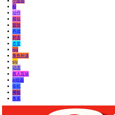
小姐姐
AI
动作
模拟
冒险
养成
射击
恋爱
rpg
角色扮演
slg
动态
真人互动
ai绘画
街机
横板
像素