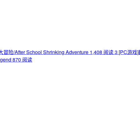
fter School Shrinking Adventure
1,408 阅读
3
[PC游戏]翻
gend
870 阅读