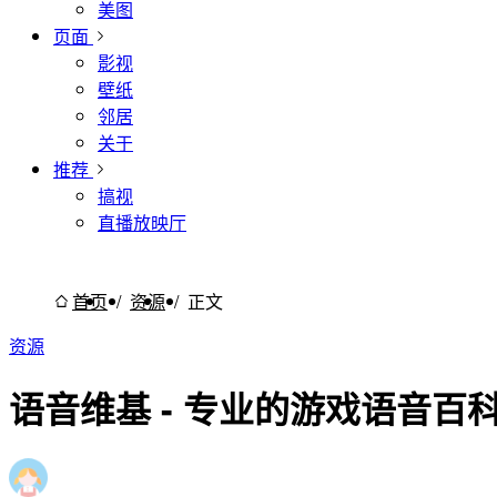
美图
页面
影视
壁纸
邻居
关于
推荐
搞视
直播放映厅
/
/
首页
资源
正文
资源
语音维基 - 专业的游戏语音百