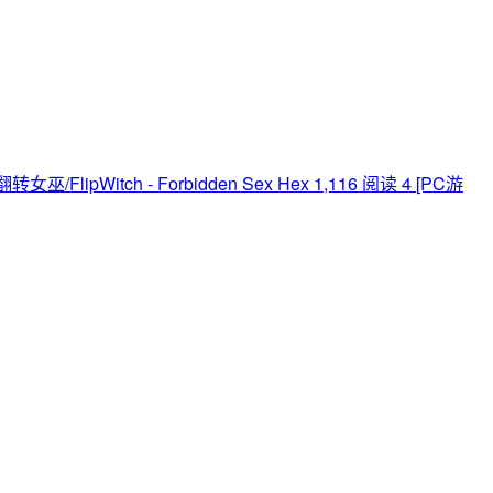
转女巫/FlipWitch - Forbidden Sex Hex
1,116 阅读
4
[PC游