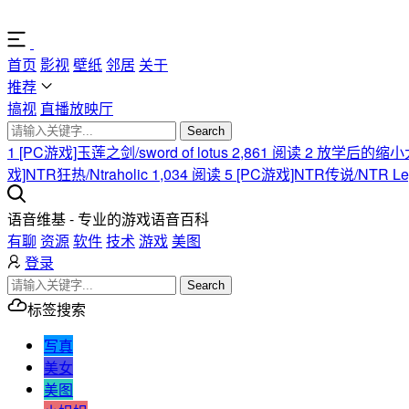
首页
影视
壁纸
邻居
关于
推荐
搞视
直播放映厅
Search
1
[PC游戏]玉莲之剑/sword of lotus
2,861 阅读
2
放学后的缩小大冒险/A
戏]NTR狂热/Ntraholic
1,034 阅读
5
[PC游戏]NTR传说/NTR Le
语音维基 - 专业的游戏语音百科
有聊
资源
软件
技术
游戏
美图
登录
Search
标签搜索
写真
美女
美图