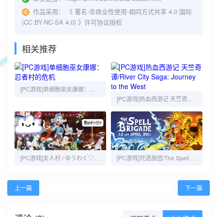
作品采用：
《
署名-非商业性使用-相同方式共享 4.0 国际
(CC BY-NC-SA 4.0)
》许可协议授权
相关推荐
[PC游戏]单细胞巫女康娜：忍者村的危机
[PC游戏]热血西游记 天竺奇谭/River City Saga: Journey to the West
[PC游戏]女人村 / ゆうわく♡ドスケベ村
[PC游戏]咒语旅团/The Spell Brigade
上一篇
下一篇