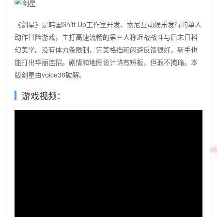
《剑星》是韩国Shift Up工作室开发、索尼互动娱乐发行的单人
动作冒险游戏，主打高速流畅的第三人称近战战斗与后末日科
幻美学。‌‌没有体力条限制，完美格挡和闪避反馈很好，新手也
能打出华丽连招。剧情和地图设计略有短板，但瑕不掩瑜。本
版剑星由voice38破解。
游戏视频：