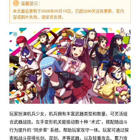
温馨提示：
本文最后更新于2026年05月15日，已超过86天没有更新，若内
容或图片失效，请留言反馈。
玩家扮演机兵少女，机兵拥有丰富武器类型和数量，可灵活组
合武器战技。左手变形机关能驱动数十种 “术式”，搭配随战斗
行为提升的 “同步率” 系统，帮助玩家攻守一体。玩家可通过探
索和战斗获得长剑、双剑、矛等武器，以及轻重攻击、蓄力攻