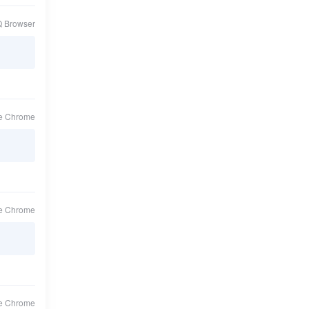
Q Browser
le Chrome
le Chrome
le Chrome