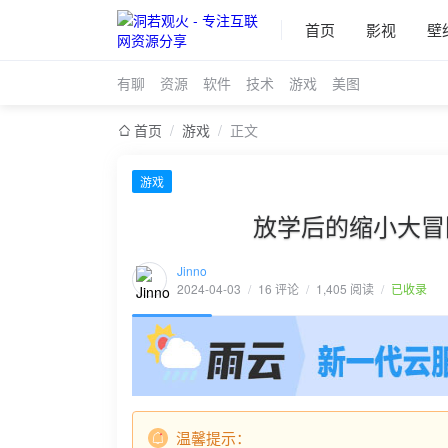
首页
影视
壁
有聊
资源
软件
技术
游戏
美图
首页
/
游戏
/
正文
游戏
放学后的缩小大冒险/Afte
Jinno
2024-04-03
/
16 评论
/
1,405 阅读
/
已收录
温馨提示：