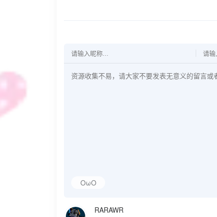
OωO
RARAWR