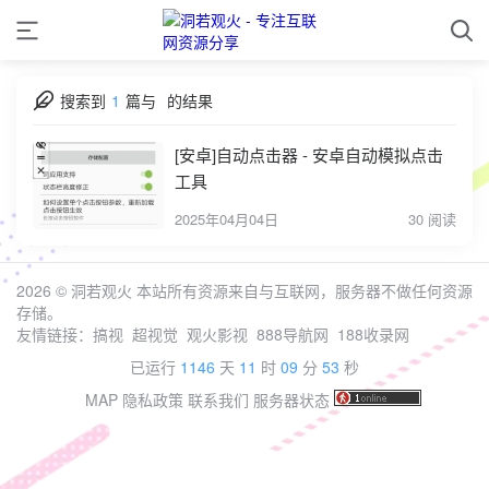
搜索到
1
篇与
的结果
[安卓]自动点击器 - 安卓自动模拟点击
工具
2025年04月04日
30 阅读
2026 ©
洞若观火
本站所有资源来自与互联网，服务器不做任何资源
存储。
友情链接：
搞视
超视觉
观火影视
888导航网
188收录网
已运行
1146
天
11
时
09
分
53
秒
MAP
隐私政策
联系我们
服务器状态