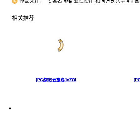
作品采用：
《
署名-非商业性使用-相同方式共享 4.0 国际 (C
相关推荐
[PC游戏]云族裔/inZOI
[P
上一篇