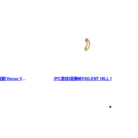
[PC游戏]死或生：沙滩排球维纳斯假期/Venus Vacation PRISM
[PC游戏]寂静岭f/SILENT HILL f
下一篇