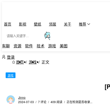
首页
影视
壁纸
邻居
关于
推荐
Search
有聊
资源
软件
技术
游戏
美图
登录
/
/
首页
游戏
正文
游戏
[
Jinno
2024-07-03
/
7 评论
/
409 阅读
/
正在检测是否收录...